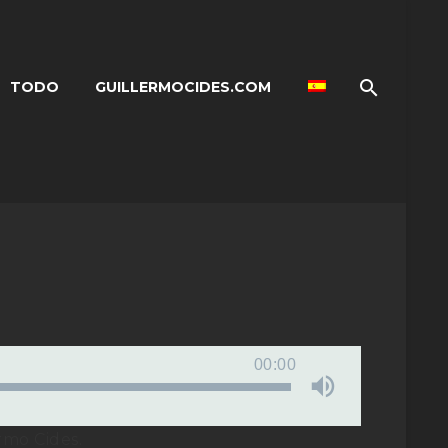
TODO
GUILLERMOCIDES.COM
00:00
rmo Cides.