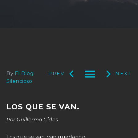



By
El Blog
Silencioso
LOS QUE SE VAN.
Por Guillermo Cides
Los que se van, van quedando.