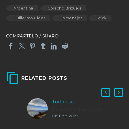
Argentina
Colacho Brizuela
Guillermo Cides
Homenajes
Stick
RELATED POSTS
Todo eso.
Descubrir que nadie
06 Ene 2019
puede hacerte
daño.