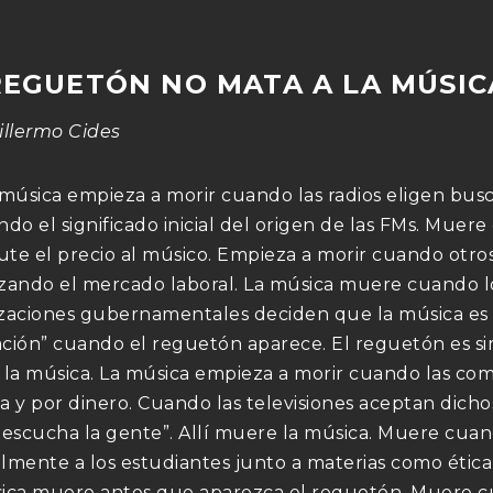
REGUETÓN NO MATA A LA MÚSIC
illermo Cides
 música empieza a morir cuando las radios eligen busc
ndo el significado inicial del origen de las FMs. Muer
cute el precio al músico. Empieza a morir cuando otro
zando el mercado laboral. La música muere cuando l
zaciones gubernamentales deciden que la música es p
ción” cuando el reguetón aparece. El reguetón es s
 la música. La música empieza a morir cuando las co
ica y por dinero. Cuando las televisiones aceptan dic
 escucha la gente”. Allí muere la música. Muere cua
lmente a los estudiantes junto a materias como ética,
ica muere antes que aparezca el reguetón. Muere cua