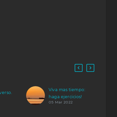
Viva mas tiempo:
verso.
haga ejercicios!
05 Mar 2022
Cambiar el mundo
implica