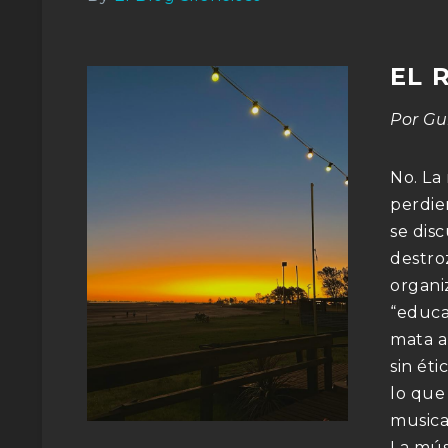
EL 
Por Gu
No. La
perdie
se dis
destro
organi
“educa
mata a
sin ét
lo que
musica
La mús