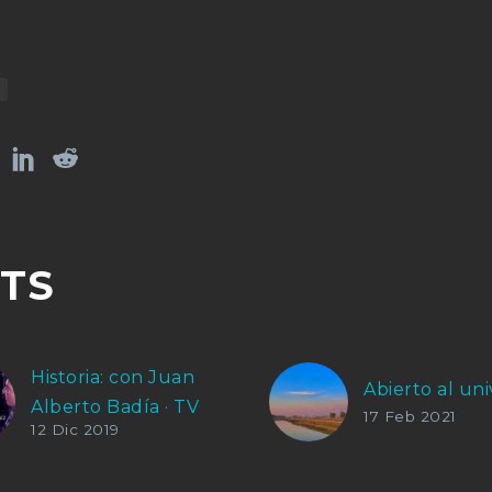
TS
Historia: con Juan
Abierto al uni
Alberto Badía · TV
17 Feb 2021
12 Dic 2019
Presentación del
instrumento