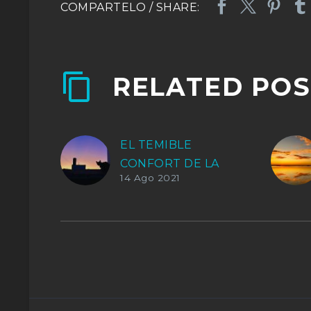
RELATED POS
EL TEMIBLE
CONFORT DE LA
14 Ago 2021
MÚSICA.
La música del
futuro será
terriblemente
aburrida. A menos
que exista una
revolución.