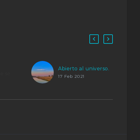
Abierto al universo.
e se
17 Feb 2021
 y sabe
los
libros-
ber