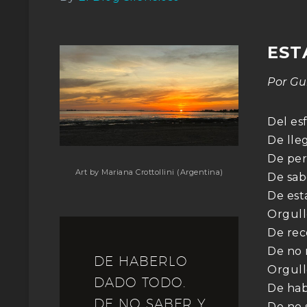
EST
Por Gu
Del es
De lleg
De perd
Art by Mariana Crottollini (Argentina)
De sab
De est
Orgull
De rec
De no 
DE HABERLO
Orgullo
DADO TODO.
De hab
DE NO SABER Y
De no s