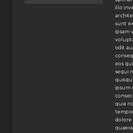
illo in
archite
sunt e
ipsam 
volupta
odit au
conseq
eos qu
sequi 
quisqu
ipsum q
consect
quia n
tempor
dolore
quaera