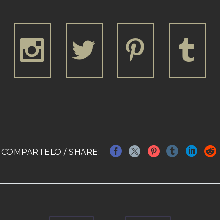







