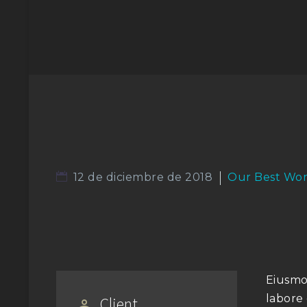
12 de diciembre de 2018
Our Best Wo
Eiusmo
labore
Client

