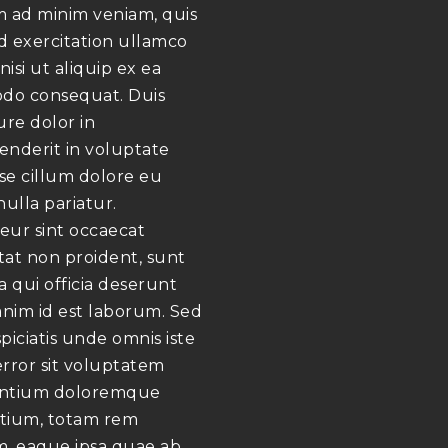
m ad minim veniam, quis
d exercitation ullamco
 nisi ut aliquip ex ea
o consequat. Duis
ure dolor in
enderit in voluptate
sse cillum dolore eu
nulla pariatur.
eur sint occaecat
tat non proident, sunt
a qui officia deserunt
anim id est laborum. Sed
piciatis unde omnis iste
error sit voluptatem
ntium doloremque
tium, totam rem
m, eaque ipsa quae ab