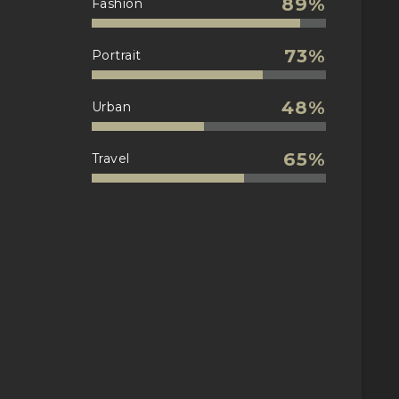
89%
Fashion
73%
Portrait
48%
Urban
65%
Travel