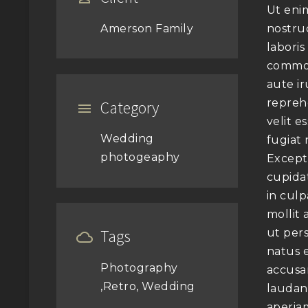
Ut eni
Amerson Family
nostru
laboris
commod
aute ir
repreh
Category


velit e
Wedding
fugiat 
photogeaphy
Except
cupida
in culp
mollit 
Tags
ut pers


natus 
Photography
accusa
,Retro, Wedding
laudan
aperia