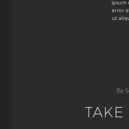
ipsum 
error s
ut ali
Be S
TAKE