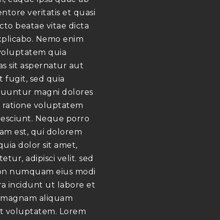
ventore veritatis et quasi
cto beatae vitae dicta
xplicabo. Nemo enim
voluptatem quia
s sit aspernatur aut
t fugit, sed quia
uuntur magni dolores
i ratione voluptatem
nesciunt. Neque porro
am est, qui dolorem
uia dolor sit amet,
etur, adipisci velit. sed
on numquam eius modi
a incidunt ut labore et
 magnam aliquam
t voluptatem. Lorem