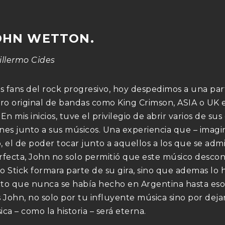
OHN WETTON.
illermo Cides
os fans del rock progresivo, hoy despedimos a una par
o original de bandas como King Crimson, ASIA o UK e
. En mis inicios, tuve el privilegio de abrir varios de 
nes junto a sus músicos. Una experiencia que – imagi
, el de poder tocar junto a aquellos a los que se ad
rfecta, John no solo permitió que este músico desco
o Stick formara parte de su gira, sino que ademas lo h
to que nunca se había hecho en Argentina hasta esos
s John, no solo por tu influyente música sino por deja
ca – como la historia – será eterna.