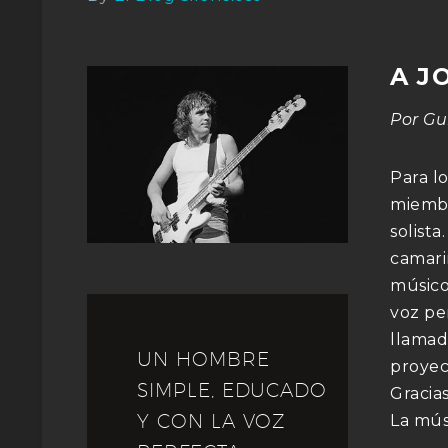
A J
Por Gu
Para l
miembr
solista
camari
músico
voz pe
llamad
UN HOMBRE
proyec
SIMPLE, EDUCADO
Gracia
Y CON LA VOZ
La músi