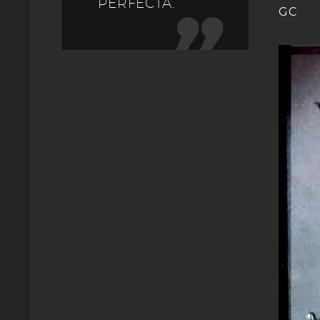
PERFECTA.
GC
